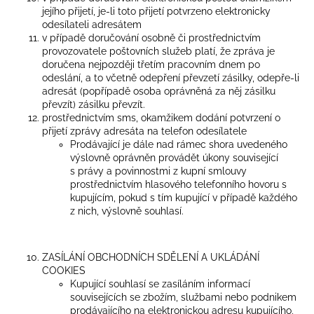
jejího přijetí, je-li toto přijetí potvrzeno elektronicky
odesílateli adresátem
v případě doručování osobně či prostřednictvím
provozovatele poštovních služeb platí, že zpráva je
doručena nejpozději třetím pracovním dnem po
odeslání, a to včetně odepření převzetí zásilky, odepře-li
adresát (popřípadě osoba oprávněná za něj zásilku
převzít) zásilku převzít.
prostřednictvím sms, okamžikem dodání potvrzení o
přijetí zprávy adresáta na telefon odesílatele
Prodávající je dále nad rámec shora uvedeného
výslovně oprávněn provádět úkony související
s právy a povinnostmi z kupní smlouvy
prostřednictvím hlasového telefonního hovoru s
kupujícím, pokud s tím kupující v případě každého
z nich, výslovně souhlasí.
ZASÍLÁNÍ OBCHODNÍCH SDĚLENÍ A UKLÁDÁNÍ
COOKIES
Kupující souhlasí se zasíláním informací
souvisejících se zbožím, službami nebo podnikem
prodávajícího na elektronickou adresu kupujícího,