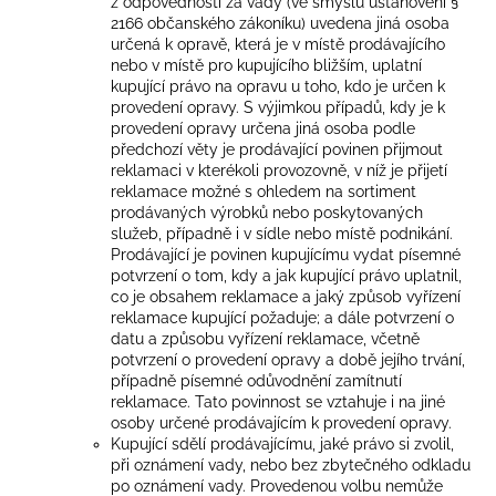
z odpovědnosti za vady (ve smyslu ustanovení §
2166 občanského zákoníku) uvedena jiná osoba
určená k opravě, která je v místě prodávajícího
nebo v místě pro kupujícího bližším, uplatní
kupující právo na opravu u toho, kdo je určen k
provedení opravy. S výjimkou případů, kdy je k
provedení opravy určena jiná osoba podle
předchozí věty je prodávající povinen přijmout
reklamaci v kterékoli provozovně, v níž je přijetí
reklamace možné s ohledem na sortiment
prodávaných výrobků nebo poskytovaných
služeb, případně i v sídle nebo místě podnikání.
Prodávající je povinen kupujícímu vydat písemné
potvrzení o tom, kdy a jak kupující právo uplatnil,
co je obsahem reklamace a jaký způsob vyřízení
reklamace kupující požaduje; a dále potvrzení o
datu a způsobu vyřízení reklamace, včetně
potvrzení o provedení opravy a době jejího trvání,
případně písemné odůvodnění zamítnutí
reklamace. Tato povinnost se vztahuje i na jiné
osoby určené prodávajícím k provedení opravy.
Kupující sdělí prodávajícímu, jaké právo si zvolil,
při oznámení vady, nebo bez zbytečného odkladu
po oznámení vady. Provedenou volbu nemůže