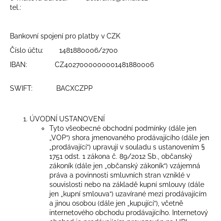
tel.:
a
j
í
Bankovní spojení pro platby v CZK
t
Číslo účtu: 1481880006/2700
?
IBAN: CZ4027000000001481880006
SWIFT: BACXCZPP
HLEDAT
ÚVODNÍ USTANOVENÍ
Tyto všeobecné obchodní podmínky (dále jen
„VOP“) shora jmenovaného prodávajícího (dále jen
„prodávající“) upravují v souladu s ustanovením §
D
1751 odst. 1 zákona č. 89/2012 Sb., občanský
zákoník (dále jen „občanský zákoník“) vzájemná
o
práva a povinnosti smluvních stran vzniklé v
p
souvislosti nebo na základě kupní smlouvy (dále
o
jen „kupní smlouva“) uzavírané mezi prodávajícím
r
a jinou osobou (dále jen „kupující“), včetně
u
internetového obchodu prodávajícího. Internetový