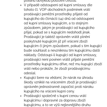
povahu obvyklou poštovní cestou.
V případě odstoupení od kupní smlouvy dle
tohoto čl. VOP obchodních podmínek vrátí
prodávající peněžní prostředky přijaté od
kupujícího do čtrnácti (14) dnů od odstoupení
od kupní smlouvy kupujícím, a to stejným
způsobem, jakým je prodávající od kupujícího
přijal, pokud se s kupujícím nedohodl jinak.
Prodávající je taktéž oprávněn vrátit plnění
poskytnuté kupujícím již při vrácení zboží
kupujícím či jiným způsobem, pokud s tím kupující
bude souhlasit a nevzniknou tím kupujícímu další
náklady. Odstoupí-li kupující od kupní smlouvy,
prodávající není povinen vrátit přijaté peněžní
prostředky kupujícímu dříve, než mu kupující zboží
vrátí nebo prokáže, že zboží prodávajícímu
odeslal.
Kupující bere na vědomí, že nárok na úhradu
škody vzniklé na vráceném zboží je prodávající
oprávněn jednostranně započíst proti nároku
kupujícího na vrácení kupní ceny.
Prodávající společně s kupní cenou vrátí
kupujícímu i dopravné za dopravu zboží
kupujícímu, a to ve výši nejlevnějšího druhu