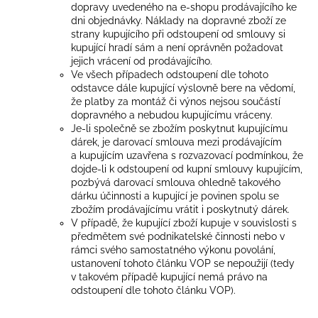
dopravy uvedeného na e-shopu prodávajícího ke
dni objednávky. Náklady na dopravné zboží ze
strany kupujícího při odstoupení od smlouvy si
kupující hradí sám a není oprávněn požadovat
jejich vrácení od prodávajícího.
Ve všech případech odstoupení dle tohoto
odstavce dále kupující výslovně bere na vědomí,
že platby za montáž či výnos nejsou součástí
dopravného a nebudou kupujícímu vráceny.
Je-li společně se zbožím poskytnut kupujícímu
dárek, je darovací smlouva mezi prodávajícím
a kupujícím uzavřena s rozvazovací podmínkou, že
dojde-li k odstoupení od kupní smlouvy kupujícím,
pozbývá darovací smlouva ohledně takového
dárku účinnosti a kupující je povinen spolu se
zbožím prodávajícímu vrátit i poskytnutý dárek.
V případě, že kupující zboží kupuje v souvislosti s
předmětem své podnikatelské činnosti nebo v
rámci svého samostatného výkonu povolání,
ustanovení tohoto článku VOP se nepoužijí (tedy
v takovém případě kupující nemá právo na
odstoupení dle tohoto článku VOP).