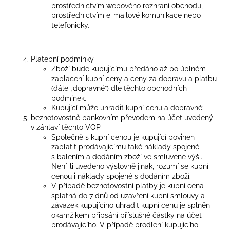
prostřednictvím webového rozhraní obchodu,
prostřednictvím e-mailové komunikace nebo
telefonicky.
Platební podmínky
Zboží bude kupujícímu předáno až po úplném
zaplacení kupní ceny a ceny za dopravu a platbu
(dále „dopravné“) dle těchto obchodních
podmínek.
Kupující může uhradit kupní cenu a dopravné:
bezhotovostně bankovním převodem na účet uvedený
v záhlaví těchto VOP
Společně s kupní cenou je kupující povinen
zaplatit prodávajícímu také náklady spojené
s balením a dodáním zboží ve smluvené výši.
Není-li uvedeno výslovně jinak, rozumí se kupní
cenou i náklady spojené s dodáním zboží.
V případě bezhotovostní platby je kupní cena
splatná do 7 dnů od uzavření kupní smlouvy a
závazek kupujícího uhradit kupní cenu je splněn
okamžikem připsání příslušné částky na účet
prodávajícího. V případě prodlení kupujícího