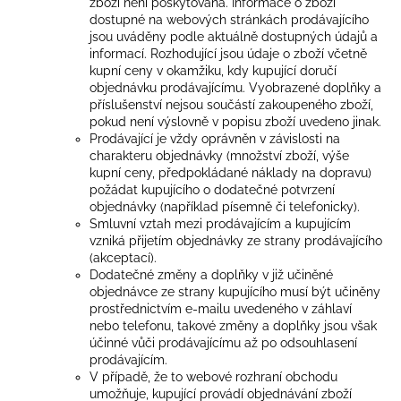
zboží není poskytována. Informace o zboží
dostupné na webových stránkách prodávajícího
jsou uváděny podle aktuálně dostupných údajů a
informací. Rozhodující jsou údaje o zboží včetně
kupní ceny v okamžiku, kdy kupující doručí
objednávku prodávajícímu. Vyobrazené doplňky a
příslušenství nejsou součástí zakoupeného zboží,
pokud není výslovně v popisu zboží uvedeno jinak.
Prodávající je vždy oprávněn v závislosti na
charakteru objednávky (množství zboží, výše
kupní ceny, předpokládané náklady na dopravu)
požádat kupujícího o dodatečné potvrzení
objednávky (například písemně či telefonicky).
Smluvní vztah mezi prodávajícím a kupujícím
vzniká přijetím objednávky ze strany prodávajícího
(akceptací).
Dodatečné změny a doplňky v již učiněné
objednávce ze strany kupujícího musí být učiněny
prostřednictvím e-mailu uvedeného v záhlaví
nebo telefonu, takové změny a doplňky jsou však
účinné vůči prodávajícímu až po odsouhlasení
prodávajícím.
V případě, že to webové rozhraní obchodu
umožňuje, kupující provádí objednávání zboží