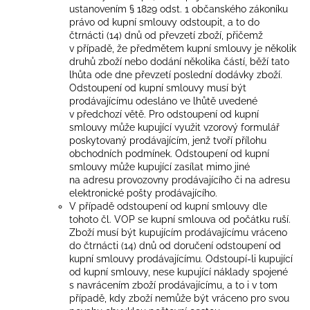
ustanovením § 1829 odst. 1 občanského zákoníku
právo od kupní smlouvy odstoupit, a to do
čtrnácti (14) dnů od převzetí zboží, přičemž
v případě, že předmětem kupní smlouvy je několik
druhů zboží nebo dodání několika částí, běží tato
lhůta ode dne převzetí poslední dodávky zboží.
Odstoupení od kupní smlouvy musí být
prodávajícímu odesláno ve lhůtě uvedené
v předchozí větě. Pro odstoupení od kupní
smlouvy může kupující využit vzorový formulář
poskytovaný prodávajícím, jenž tvoří přílohu
obchodních podmínek. Odstoupení od kupní
smlouvy může kupující zasílat mimo jiné
na adresu provozovny prodávajícího či na adresu
elektronické pošty prodávajícího.
V případě odstoupení od kupní smlouvy dle
tohoto čl. VOP se kupní smlouva od počátku ruší.
Zboží musí být kupujícím prodávajícímu vráceno
do čtrnácti (14) dnů od doručení odstoupení od
kupní smlouvy prodávajícímu. Odstoupí-li kupující
od kupní smlouvy, nese kupující náklady spojené
s navrácením zboží prodávajícímu, a to i v tom
případě, kdy zboží nemůže být vráceno pro svou