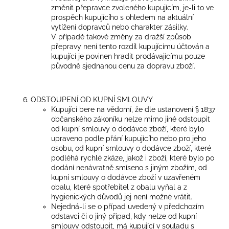
změnit přepravce zvoleného kupujícím, je-li to ve
prospěch kupujícího s ohledem na aktuální
vytížení dopravců nebo charakter zásilky.
V případě takové změny za dražší způsob
přepravy není tento rozdíl kupujícímu účtován a
kupující je povinen hradit prodávajícímu pouze
původně sjednanou cenu za dopravu zboží.
ODSTOUPENÍ OD KUPNÍ SMLOUVY
Kupující bere na vědomí, že dle ustanovení § 1837
občanského zákoníku nelze mimo jiné odstoupit
od kupní smlouvy o dodávce zboží, které bylo
upraveno podle přání kupujícího nebo pro jeho
osobu, od kupní smlouvy o dodávce zboží, které
podléhá rychlé zkáze, jakož i zboží, které bylo po
dodání nenávratně smíseno s jiným zbožím, od
kupní smlouvy o dodávce zboží v uzavřeném
obalu, které spotřebitel z obalu vyňal a z
hygienických důvodů jej není možné vrátit.
Nejedná-li se o případ uvedený v předchozím
odstavci či o jiný případ, kdy nelze od kupní
smlouvy odstoupit, má kupující v souladu s