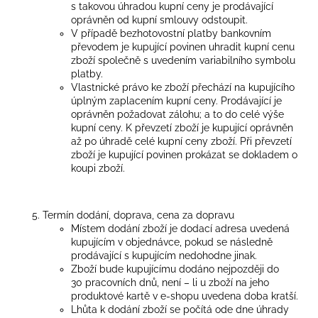
s takovou úhradou kupní ceny je prodávající
oprávněn od kupní smlouvy odstoupit.
V případě bezhotovostní platby bankovním
převodem je kupující povinen uhradit kupní cenu
zboží společně s uvedením variabilního symbolu
platby.
Vlastnické právo ke zboží přechází na kupujícího
úplným zaplacením kupní ceny. Prodávající je
oprávněn požadovat zálohu; a to do celé výše
kupní ceny. K převzetí zboží je kupující oprávněn
až po úhradě celé kupní ceny zboží. Při převzetí
zboží je kupující povinen prokázat se dokladem o
koupi zboží.
Termín dodání, doprava, cena za dopravu
Místem dodání zboží je dodací adresa uvedená
kupujícím v objednávce, pokud se následně
prodávající s kupujícím nedohodne jinak.
Zboží bude kupujícímu dodáno nejpozději do
30 pracovních dnů, není – li u zboží na jeho
produktové kartě v e-shopu uvedena doba kratší.
Lhůta k dodání zboží se počítá ode dne úhrady