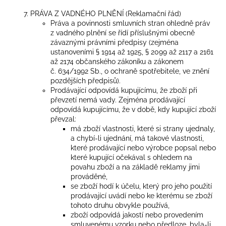
PRÁVA Z VADNÉHO PLNĚNÍ (Reklamační řád)
Práva a povinnosti smluvních stran ohledně práv
z vadného plnění se řídí příslušnými obecně
závaznými právními předpisy (zejména
ustanoveními § 1914 až 1925, § 2099 až 2117 a 2161
až 2174 občanského zákoníku a zákonem
č. 634/1992 Sb., o ochraně spotřebitele, ve znění
pozdějších předpisů).
Prodávající odpovídá kupujícímu, že zboží při
převzetí nemá vady. Zejména prodávající
odpovídá kupujícímu, že v době, kdy kupující zboží
převzal:
má zboží vlastnosti, které si strany ujednaly,
a chybí-li ujednání, má takové vlastnosti,
které prodávající nebo výrobce popsal nebo
které kupující očekával s ohledem na
povahu zboží a na základě reklamy jimi
prováděné,
se zboží hodí k účelu, který pro jeho použití
prodávající uvádí nebo ke kterému se zboží
tohoto druhu obvykle používá,
zboží odpovídá jakostí nebo provedením
smluvenému vzorku nebo předloze, byla-li