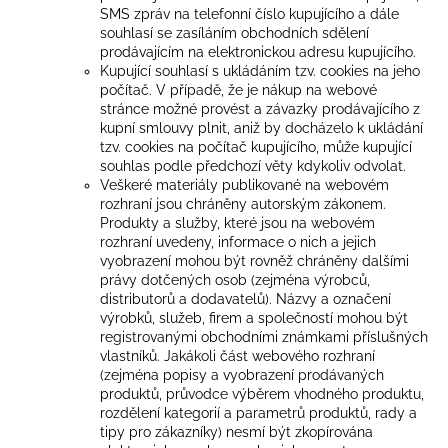
SMS zpráv na telefonní číslo kupujícího a dále
souhlasí se zasíláním obchodních sdělení
prodávajícím na elektronickou adresu kupujícího.
Kupující souhlasí s ukládáním tzv. cookies na jeho
počítač. V případě, že je nákup na webové
stránce možné provést a závazky prodávajícího z
kupní smlouvy plnit, aniž by docházelo k ukládání
tzv. cookies na počítač kupujícího, může kupující
souhlas podle předchozí věty kdykoliv odvolat.
Veškeré materiály publikované na webovém
rozhraní jsou chráněny autorským zákonem.
Produkty a služby, které jsou na webovém
rozhraní uvedeny, informace o nich a jejich
vyobrazení mohou být rovněž chráněny dalšími
právy dotčených osob (zejména výrobců,
distributorů a dodavatelů). Názvy a označení
výrobků, služeb, firem a společností mohou být
registrovanými obchodními známkami příslušných
vlastníků. Jakákoli část webového rozhraní
(zejména popisy a vyobrazení prodávaných
produktů, průvodce výběrem vhodného produktu,
rozdělení kategorií a parametrů produktů, rady a
tipy pro zákazníky) nesmí být zkopírována