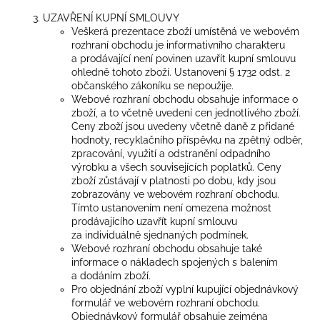
UZAVŘENÍ KUPNÍ SMLOUVY
Veškerá prezentace zboží umístěná ve webovém
rozhraní obchodu je informativního charakteru
a prodávající není povinen uzavřít kupní smlouvu
ohledně tohoto zboží. Ustanovení § 1732 odst. 2
občanského zákoníku se nepoužije.
Webové rozhraní obchodu obsahuje informace o
zboží, a to včetně uvedení cen jednotlivého zboží.
Ceny zboží jsou uvedeny včetně daně z přidané
hodnoty, recyklačního příspěvku na zpětný odběr,
zpracování, využití a odstranění odpadního
výrobku a všech souvisejících poplatků. Ceny
zboží zůstávají v platnosti po dobu, kdy jsou
zobrazovány ve webovém rozhraní obchodu.
Tímto ustanovením není omezena možnost
prodávajícího uzavřít kupní smlouvu
za individuálně sjednaných podmínek.
Webové rozhraní obchodu obsahuje také
informace o nákladech spojených s balením
a dodáním zboží.
Pro objednání zboží vyplní kupující objednávkový
formulář ve webovém rozhraní obchodu.
Objednávkový formulář obsahuje zejména