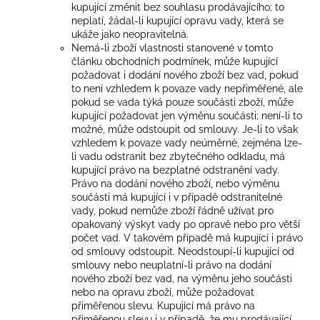
kupující změnit bez souhlasu prodávajícího; to
neplatí, žádal-li kupující opravu vady, která se
ukáže jako neopravitelná.
Nemá-li zboží vlastnosti stanovené v tomto
článku obchodních podmínek, může kupující
požadovat i dodání nového zboží bez vad, pokud
to není vzhledem k povaze vady nepřiměřené, ale
pokud se vada týká pouze součásti zboží, může
kupující požadovat jen výměnu součásti; není-li to
možné, může odstoupit od smlouvy. Je-li to však
vzhledem k povaze vady neúměrné, zejména lze-
li vadu odstranit bez zbytečného odkladu, má
kupující právo na bezplatné odstranění vady.
Právo na dodání nového zboží, nebo výměnu
součásti má kupující i v případě odstranitelné
vady, pokud nemůže zboží řádně užívat pro
opakovaný výskyt vady po opravě nebo pro větší
počet vad. V takovém případě má kupující i právo
od smlouvy odstoupit. Neodstoupí-li kupující od
smlouvy nebo neuplatní-li právo na dodání
nového zboží bez vad, na výměnu jeho součásti
nebo na opravu zboží, může požadovat
přiměřenou slevu. Kupující má právo na
přiměřenou slevu i v případě, že mu prodávající