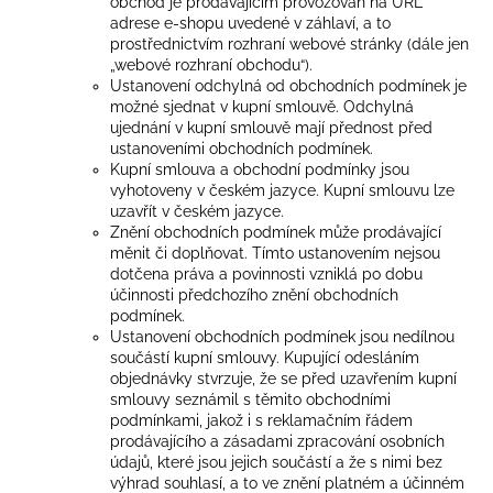
č
obchod je prodávajícím provozován na URL
adrese e-shopu uvedené v záhlaví, a to
u
prostřednictvím rozhraní webové stránky (dále jen
j
„webové rozhraní obchodu“).
e
Ustanovení odchylná od obchodních podmínek je
m
možné sjednat v kupní smlouvě. Odchylná
e
ujednání v kupní smlouvě mají přednost před
ustanoveními obchodních podmínek.
Kupní smlouva a obchodní podmínky jsou
NOVÉ
vyhotoveny v českém jazyce. Kupní smlouvu lze
TRIČKO
uzavřít v českém jazyce.
S
Znění obchodních podmínek může prodávající
LOGEM
měnit či doplňovat. Tímto ustanovením nejsou
PÁNSKÉ
dotčena práva a povinnosti vzniklá po dobu
600
účinnosti předchozího znění obchodních
Kč
podmínek.
Ustanovení obchodních podmínek jsou nedílnou
součástí kupní smlouvy. Kupující odesláním
objednávky stvrzuje, že se před uzavřením kupní
smlouvy seznámil s těmito obchodními
podmínkami, jakož i s reklamačním řádem
prodávajícího a zásadami zpracování osobních
údajů, které jsou jejich součástí a že s nimi bez
výhrad souhlasí, a to ve znění platném a účinném