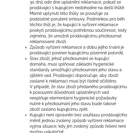
30 dnů ode dne uplatnění reklamace, pokud se
prodávající s kupujícím nedohodne na delší lhůtě.
Marné uplynutí této lhůty se považuje za
podstatné porušení smlouvy. Podmínkou pro běh
těchto lhůt je, že kupující k vyřízení reklamace
poskytl prodávajícímu potřebnou součinnost, tedy
zejména, že umožnil prodávajícímu přezkoumat
reklamované zboží.
Způsob vyřízení reklamace a dobu jejího trvání je
prodávající povinen kupujícímu písemně potvrdit.
Stav zboží, jehož přezkoumání se kupující
domáhá, musí splňovat základní hygienické
standardy umožňující přezkoumání jeho stavu a
zjištění vad. Prodávající doporučuje, aby zboží
zaslané k reklamaci musí být řádně očištěno.
V případě, že stav zboží předaného prodávajícímu
k posouzení důvodnosti uplatněných vad
nesplňuje elementární hygienické požadavky
nutné k přezkoumání jeho stavu bude takové
zboží zasláno kupujícímu zpět.
Kupující není oprávněn bez souhlasu prodávajícího
měnit jednou zvolený způsob vyřízení reklamace
vyjma situace, kdy jím zvolený způsob řešení není
možno uskutečnit.