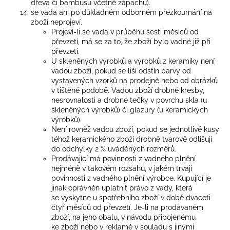
dřeva či bambusu včetně zápachu).
se vada ani po důkladném odborném přezkoumání na
zboží neprojeví.
Projeví-li se vada v průběhu šesti měsíců od
převzetí, má se za to, že zboží bylo vadné již při
převzetí.
U skleněných výrobků a výrobků z keramiky není
vadou zboží, pokud se liší odstín barvy od
vystavených vzorků na prodejně nebo od obrázků
v tištěné podobě. Vadou zboží drobné kresby,
nesrovnalosti a drobné tečky v povrchu skla (u
skleněných výrobků) či glazury (u keramických
výrobků).
Není rovněž vadou zboží, pokud se jednotlivě kusy
téhož keramického zboží drobně tvarově odlišují
do odchylky 2 % uváděných rozměrů.
Prodávající má povinnosti z vadného plnění
nejméně v takovém rozsahu, v jakém trvají
povinnosti z vadného plnění výrobce. Kupující je
jinak oprávněn uplatnit právo z vady, která
se vyskytne u spotřebního zboží v době dvaceti
čtyř měsíců od převzetí. Je-li na prodávaném
zboží, na jeho obalu, v návodu připojenému
ke zboží nebo v reklamě v souladu s jinými