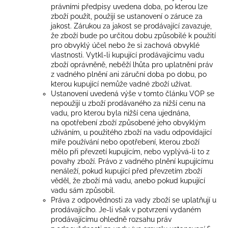
právními předpisy uvedena doba, po kterou lze
zboží použít, použijí se ustanovení o záruce za
jakost. Zárukou za jakost se prodávající zavazuje,
že zboží bude po určitou dobu způsobilé k použití
pro obvyklý účel nebo že si zachová obvyklé
vlastnosti. Vytkl-li kupující prodávajícímu vadu
zboží oprávněně, neběží lhůta pro uplatnění práv
z vadného plnění ani záruční doba po dobu, po
kterou kupující nemůže vadné zboží užívat.
Ustanovení uvedená výše v tomto článku VOP se
nepoužijí u zboží prodávaného za nižší cenu na
vadu, pro kterou byla nižší cena ujednána,
na opotřebení zboží způsobené jeho obvyklým
užíváním, u použitého zboží na vadu odpovídající
míře používání nebo opotřebení, kterou zboží
mělo při převzetí kupujícím, nebo vyplývá-li to z
povahy zboží. Právo z vadného plnění kupujícímu
nenáleží, pokud kupující před převzetím zboží
věděl, že zboží má vadu, anebo pokud kupující
vadu sám způsobil.
Práva z odpovědnosti za vady zboží se uplatňují u
prodávajícího. Je-li však v potvrzení vydaném
prodávajícímu ohledně rozsahu práv