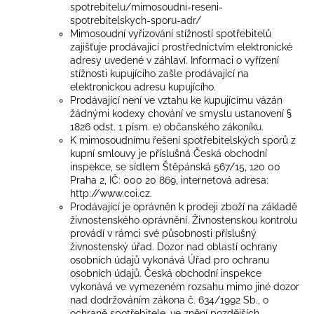
spotrebitelu/mimosoudni-reseni-
spotrebitelskych-sporu-adr/
Mimosoudní vyřizování stížností spotřebitelů
zajišťuje prodávající prostřednictvím elektronické
adresy uvedené v záhlaví. Informaci o vyřízení
stížnosti kupujícího zašle prodávající na
elektronickou adresu kupujícího.
Prodávající není ve vztahu ke kupujícímu vázán
žádnými kodexy chování ve smyslu ustanovení §
1826 odst. 1 písm. e) občanského zákoníku.
K mimosoudnímu řešení spotřebitelských sporů z
kupní smlouvy je příslušná Česká obchodní
inspekce, se sídlem Štěpánská 567/15, 120 00
Praha 2, IČ: 000 20 869, internetová adresa:
http://www.coi.cz.
Prodávající je oprávněn k prodeji zboží na základě
živnostenského oprávnění. Živnostenskou kontrolu
provádí v rámci své působnosti příslušný
živnostenský úřad. Dozor nad oblastí ochrany
osobních údajů vykonává Úřad pro ochranu
osobních údajů. Česká obchodní inspekce
vykonává ve vymezeném rozsahu mimo jiné dozor
nad dodržováním zákona č. 634/1992 Sb., o
ochraně spotřebitele, ve znění pozdějších