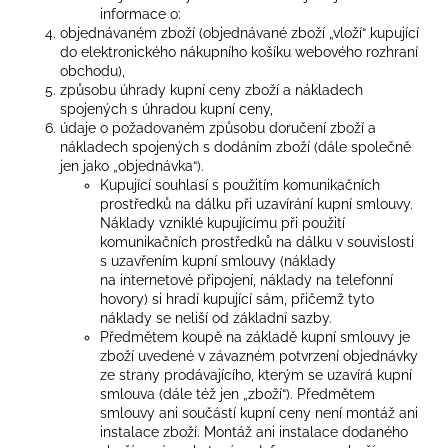
informace o:
objednávaném zboží (objednávané zboží „vloží“ kupující
do elektronického nákupního košíku webového rozhraní
obchodu),
způsobu úhrady kupní ceny zboží a nákladech
spojených s úhradou kupní ceny,
údaje o požadovaném způsobu doručení zboží a
nákladech spojených s dodáním zboží (dále společně
jen jako „objednávka“).
Kupující souhlasí s použitím komunikačních
prostředků na dálku při uzavírání kupní smlouvy.
Náklady vzniklé kupujícímu při použití
komunikačních prostředků na dálku v souvislosti
s uzavřením kupní smlouvy (náklady
na internetové připojení, náklady na telefonní
hovory) si hradí kupující sám, přičemž tyto
náklady se neliší od základní sazby.
Předmětem koupě na základě kupní smlouvy je
zboží uvedené v závazném potvrzení objednávky
ze strany prodávajícího, kterým se uzavírá kupní
smlouva (dále též jen „zboží“). Předmětem
smlouvy ani součástí kupní ceny není montáž ani
instalace zboží. Montáž ani instalace dodaného