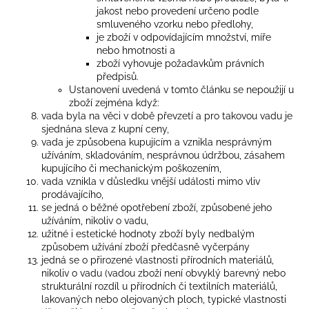
jakost nebo provedení určeno podle
smluveného vzorku nebo předlohy,
je zboží v odpovídajícím množství, míře
nebo hmotnosti a
zboží vyhovuje požadavkům právních
předpisů.
Ustanovení uvedená v tomto článku se nepoužijí u
zboží zejména když:
vada byla na věci v době převzetí a pro takovou vadu je
sjednána sleva z kupní ceny,
vada je způsobena kupujícím a vznikla nesprávným
užíváním, skladováním, nesprávnou údržbou, zásahem
kupujícího či mechanickým poškozením,
vada vznikla v důsledku vnější události mimo vliv
prodávajícího,
se jedná o běžné opotřebení zboží, způsobené jeho
užíváním, nikoliv o vadu,
užitné i estetické hodnoty zboží byly nedbalým
způsobem užívání zboží předčasně vyčerpány
jedná se o přirozené vlastnosti přírodních materiálů,
nikoliv o vadu (vadou zboží není obvyklý barevný nebo
strukturální rozdíl u přírodních či textilních materiálů,
lakovaných nebo olejovaných ploch, typické vlastnosti