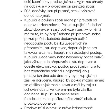
celé kupní ceny prodávajícímu, s výjimkou úhrady
na dobírku a v provozovně při převzetí zboží.
Dílčí dodávky jsou přípustné, není-li výslovně
dohodnuto jinak.
Kupující je povinen zboží řádně při převzetí od
dopravce zkontrolovat. Pokud kupující při dodání
zboží dopravcem zjistí poškození zásilky, o němž
má za to, že bylo způsobeno při přepravě, nebo
pokud počet skutečně dodaných balíků
neodpovídá počtu balíků uvedených na
přepravním listu dopravce, doporučuje se pro
takovou reklamaci kupujícímu následující postup.
Kupující uvede vady nebo nesprávný počet balíků
jako výhradu do přepravního listu dopravce a
odešle elektronickou poštou prodávajícímu, a to
bez zbytečného odkladu, nejpozději do 3
pracovních dnů ode dne, kdy byla kupujícímu
zásilka doručena. Kupující by pokud možno neměl
se zásilkou nijak manipulovat a měl by zajistit
uchování obalu, ve kterém mu byla zásilka
doručena. Kupující současně zašle
fotodokumentaci poškozeného zboží, obalu a
protokolu dopravce.
Prodávající si vyhrazuje právo jednostranně