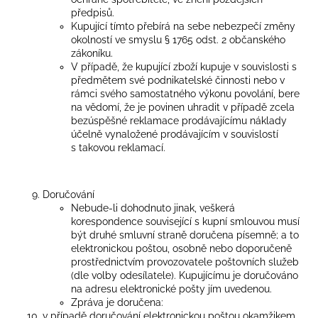
předpisů.
Kupující tímto přebírá na sebe nebezpečí změny
okolností ve smyslu § 1765 odst. 2 občanského
zákoníku.
V případě, že kupující zboží kupuje v souvislosti s
předmětem své podnikatelské činnosti nebo v
rámci svého samostatného výkonu povolání, bere
na vědomí, že je povinen uhradit v případě zcela
bezúspěšné reklamace prodávajícímu náklady
účelně vynaložené prodávajícím v souvislostí
s takovou reklamací.
Doručování
Nebude-li dohodnuto jinak, veškerá
korespondence související s kupní smlouvou musí
být druhé smluvní straně doručena písemně; a to
elektronickou poštou, osobně nebo doporučeně
prostřednictvím provozovatele poštovních služeb
(dle volby odesílatele). Kupujícímu je doručováno
na adresu elektronické pošty jím uvedenou.
Zpráva je doručena:
v případě doručování elektronickou poštou okamžikem