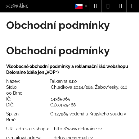
K
Přejít
Hledat
Nákup
M
Přihlášení
na
o
obsah
Zpět
Zpět
košík
š
Obchodní podmínky
í
C
k
o
Obchodní podmínky
p
o
t
Všeobecné obchodní podmínky a reklamační řád webshopu
ř
Deloraine (dále jen „VOP“)
e
Název: Falkenna s.r.o.
Sídlo: Chládkova 2024/28a, Žabovřesky, 616
b
00 Brno
u
IČ: 14365065
j
DIČ: CZ07925468
e
Sp. zn.:
C 127985
vedená u Krajského soudu v
Brně
t
e
URL adresa e-shopu: http://www.deloraine.cz
n
e-mailová adresa: deloraine@email.cz