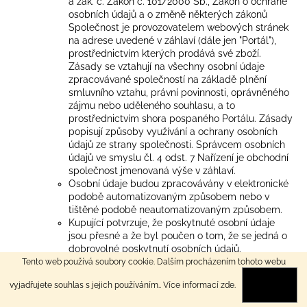
a zák. č. Zákon č. 101/2000 Sb., Zákon o ochraně
osobních údajů a o změně některých zákonů
Společnost je provozovatelem webových stránek
na adrese uvedené v záhlaví (dále jen "Portál"),
prostřednictvím kterých prodává své zboží.
Zásady se vztahují na všechny osobní údaje
zpracovávané společností na základě plnění
smluvního vztahu, právní povinnosti, oprávněného
zájmu nebo uděleného souhlasu, a to
prostřednictvím shora pospaného Portálu. Zásady
popisují způsoby využívání a ochrany osobních
údajů ze strany společnosti. Správcem osobních
údajů ve smyslu čl. 4 odst. 7 Nařízení je obchodní
společnost jmenovaná výše v záhlaví.
Osobní údaje budou zpracovávány v elektronické
podobě automatizovaným způsobem nebo v
tištěné podobě neautomatizovaným způsobem.
Kupující potvrzuje, že poskytnuté osobní údaje
jsou přesné a že byl poučen o tom, že se jedná o
dobrovolné poskytnutí osobních údajů.
Osobní údaje, které budou zpracovány: jméno a
Tento web používá soubory cookie. Dalším procházením tohoto webu
příjmení, poštovní adresa, dodací adresa,
vyjadřujete souhlas s jejich používáním.. Více informací
zde
.
ROZUMÍM
fakturační adresa, IČO, DIČ, emailová adresa a
telefonický kontakt. V rámci reklamačního řízení