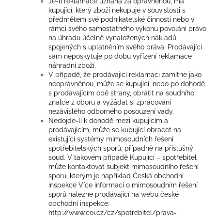
Je-li reklamace uznána za oprávněnou, má
kupující, který zboží nekupuje v souvislosti s
předmětem své podnikatelské činnosti nebo v
rámci svého samostatného výkonu povolání právo
na úhradu účelně vynaložených nákladů
spojených s uplatněním svého práva. Prodávající
sám neposkytuje po dobu vyřízení reklamace
náhradní zboží.
V případě, že prodávající reklamaci zamítne jako
neoprávněnou, může se kupující, nebo po dohodě
s prodávajícím obě strany, obrátit na soudního
znalce z oboru a vyžádat si zpracování
nezávislého odborného posouzení vady.
Nedojde-li k dohodě mezi kupujícím a
prodávajícím, může se kupující obracet na
existující systémy mimosoudních řešení
spotřebitelských sporů, případně na příslušný
soud. V takovém případě Kupující – spotřebitel
může kontaktovat subjekt mimosoudního řešení
sporu, kterým je například Česká obchodní
inspekce Více informací o mimosoudním řešení
sporů nalezne prodávající na webu české
obchodní inspekce:
http://www.coi.cz/cz/spotrebitel/prava-