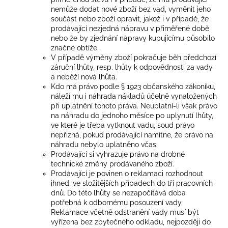
nemůže dodat nové zboží bez vad, vyměnit jeho
součást nebo zboží opravit, jakož i v případě, že
prodávající nezjedná nápravu v přiměřené době
nebo že by zjednání nápravy kupujícímu působilo
značné obtíže.
V případě výměny zboží pokračuje běh předchozí
záruční lhůty, resp. lhůty k odpovědnosti za vady
a neběží nová lhůta.
Kdo má právo podle § 1923 občanského zákoníku,
náleží mu i náhrada nákladů účelně vynaložených
při uplatnění tohoto práva. Neuplatní-li však právo
na náhradu do jednoho měsíce po uplynutí lhůty,
ve které je třeba vytknout vadu, soud právo
nepřizná, pokud prodávající namítne, že právo na
náhradu nebylo uplatněno včas.
Prodávající si vyhrazuje právo na drobné
technické změny prodávaného zboží.
Prodávající je povinen o reklamaci rozhodnout
ihned, ve složitějších případech do tří pracovních
dnů. Do této lhůty se nezapočítává doba
potřebná k odbornému posouzení vady.
Reklamace včetně odstranění vady musí být
vyřízena bez zbytečného odkladu, nejpozději do