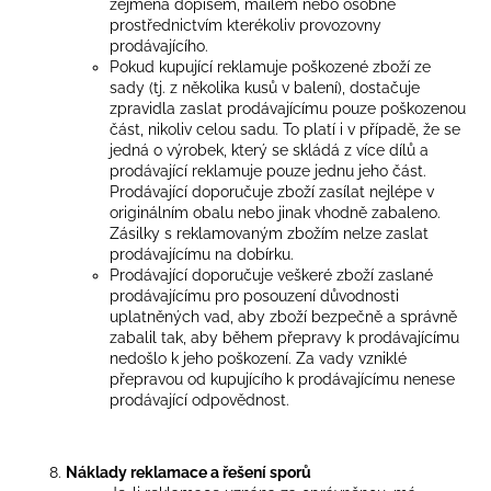
zejména dopisem, mailem nebo osobně
prostřednictvím kterékoliv provozovny
prodávajícího.
Pokud kupující reklamuje poškozené zboží ze
sady (tj. z několika kusů v balení), dostačuje
zpravidla zaslat prodávajícímu pouze poškozenou
část, nikoliv celou sadu. To platí i v případě, že se
jedná o výrobek, který se skládá z více dílů a
prodávající reklamuje pouze jednu jeho část.
Prodávající doporučuje zboží zasílat nejlépe v
originálním obalu nebo jinak vhodně zabaleno.
Zásilky s reklamovaným zbožím nelze zaslat
prodávajícímu na dobírku.
Prodávající doporučuje veškeré zboží zaslané
prodávajícímu pro posouzení důvodnosti
uplatněných vad, aby zboží bezpečně a správně
zabalil tak, aby během přepravy k prodávajícímu
nedošlo k jeho poškození. Za vady vzniklé
přepravou od kupujícího k prodávajícímu nenese
prodávající odpovědnost.
Náklady reklamace a řešení sporů