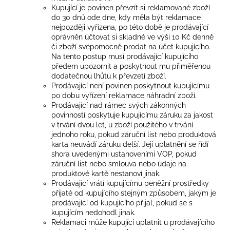
Kupující je povinen převzít si reklamované zboží
do 30 dnů ode dne, kdy měla být reklamace
nejpozději vyřízena, po této době je prodávající
oprávněn účtovat si skladné ve výši 10 Kč denně
či zboží svépomocně prodat na účet kupujícího.
Na tento postup musí prodávající kupujícího
předem upozornit a poskytnout mu přiměřenou
dodatečnou lhůtu k převzetí zboží.
Prodávající není povinen poskytnout kupujícímu
po dobu vyřízení reklamace náhradní zboží.
Prodávající nad rámec svých zákonných
povinností poskytuje kupujícímu záruku za jakost
v trvání dvou let, u zboží použitého v trvání
jednoho roku, pokud záruční list nebo produktová
karta neuvádí záruku delší. Její uplatnění se řídí
shora uvedenými ustanoveními VOP, pokud
záruční list nebo smlouva nebo údaje na
produktové kartě nestanoví jinak.
Prodávající vrátí kupujícímu peněžní prostředky
přijaté od kupujícího stejným způsobem, jakým je
prodávající od kupujícího přijal, pokud se s
kupujícím nedohodl jinak.
Reklamaci může kupující uplatnit u prodávajícího