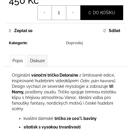
450 Kč
č
u
Měrná
DO KOŠÍKU
j
cena:
e
m
Zeptat se
Sdílet
e
Kategorie
:
Doprodej
TRIČKO
LADA
DÁMSKÉ
Popis
Diskuze
600
Kč
Originální
vánoční tričko Deloraine
z limitované edice,
inspirované hudebním videoklipem
Odin, pán havranů
.
Design vychází ze severské mytologie a zobrazuje
tři
Norny,
pradleny osudu. Tričko spojuje temnou estetiku
klipu s hřejivou atmosférou Vánoc. Ideální volba pro
fanoušky fantasy, nordických motivů i české hudební
scény.
kvalitní dámsk
é
tričko ze 100% bavlny
sítotisk s vysokou trvanlivostí