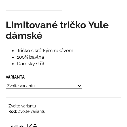
a
j
í
Limitované tričko Yule
t
dámské
?
Tričko s krátkým rukávem
100% bavlna
Dámský střih
HLEDAT
VARIANTA
D
o
p
Zvolte variantu
o
Kód:
Zvolte variantu
r
u