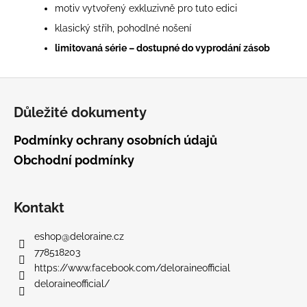
motiv vytvořený exkluzivně pro tuto edici
klasický střih, pohodlné nošení
limitovaná série – dostupné do vyprodání zásob
Z
á
Důležité dokumenty
p
a
Podmínky ochrany osobních údajů
t
Obchodní podmínky
í
Kontakt
eshop
@
deloraine.cz
778518203
https://www.facebook.com/deloraineofficial
deloraineofficial/