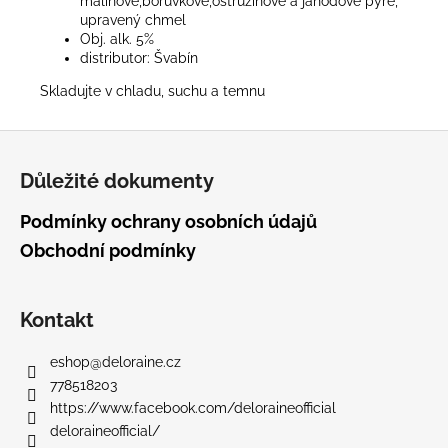
malinové,borůvkové,ostružinové a jahodové pyré,
upravený chmel
Obj. alk. 5%
distributor: Švabín
Skladujte v chladu, suchu a temnu
Z
á
Důležité dokumenty
p
a
Podmínky ochrany osobních údajů
t
Obchodní podmínky
í
Kontakt
eshop
@
deloraine.cz
778518203
https://www.facebook.com/deloraineofficial
deloraineofficial/